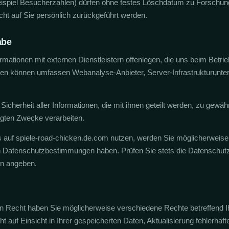
ispiel Besucherzahlen) dürfen ohne festes Löschdatum zu Forschun
cht auf Sie persönlich zurückgeführt werden.
abe
mationen mit externen Dienstleistern offenlegen, die uns beim Betri
eien können umfassen Webanalyse-Anbieter, Server-Infrastrukturunt
icherheit aller Informationen, die mit ihnen geteilt werden, zu gewäh
legten Zwecke verarbeiten.
 auf spiele-road-chicken.de.com nutzen, werden Sie möglicherweise 
en Datenschutzbestimmungen haben. Prüfen Sie stets die Datenschutzri
en angeben.
n Recht haben Sie möglicherweise verschiedene Rechte betreffend Ih
 auf Einsicht in Ihrer gespeicherten Daten, Aktualisierung fehlerhaf