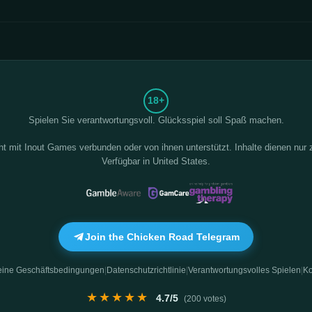
18+
Spielen Sie verantwortungsvoll. Glücksspiel soll Spaß machen.
ht mit
Inout Games
verbunden oder von ihnen unterstützt. Inhalte dienen nur 
Verfügbar in United States.
Join the Chicken Road Telegram
eine Geschäftsbedingungen
Datenschutzrichtlinie
Verantwortungsvolles Spielen
Ko
|
|
|
★★★★★
4.7
/5
(
200
votes)