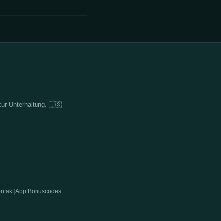
zur Unterhaltung. 🇺🇸
ntakt
App
Bonuscodes
|
|