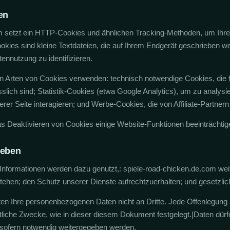
en
m setzt ein HTTP-Cookies und ähnlichen Tracking-Methoden, um Ihre 
kies sind kleine Textdateien, die auf Ihrem Endgerät geschrieben w
tennutzung zu identifizieren.
den Arten von Cookies verwenden: technisch notwendige Cookies, di
sslich sind; Statistik-Cookies (etwa Google Analytics), um zu analysi
rer Seite interagieren; und Werbe-Cookies, die von Affiliate-Partnern
as Deaktivieren von Cookies einige Website-Funktionen beeinträchtig
heben
nformationen werden dazu genutzt,: spiele-road-chicken.de.com wei
ehen; den Schutz unserer Dienste aufrechtzuerhalten; und gesetzlich
ten Ihre personenbezogenen Daten nicht an Dritte. Jede Offenlegung
liche Zwecke, wie in dieser diesem Dokument festgelegt.|Daten dürfe
d sofern notwendig weitergegeben werden.