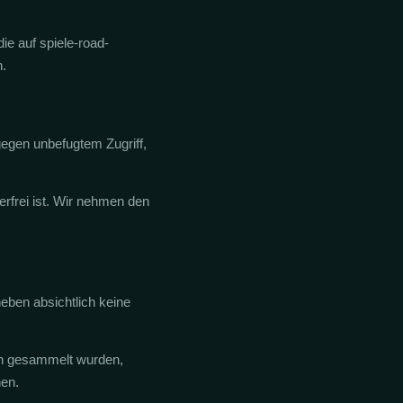
e auf spiele-road-
n.
gen unbefugtem Zugriff,
rfrei ist. Wir nehmen den
heben absichtlich keine
ch gesammelt wurden,
en.